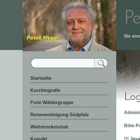
Pe
Sie sin
Startseite
Kurzbiografie
Log
Freie Wählergruppe
Admini
Reisevereinigung Südpfalz
Bitte 
Weitstreckenclub
!!! Jav
Konvikt