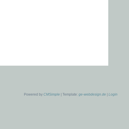
Powered by
CMSimple
| Template:
ge-webdesign.de
|
Login