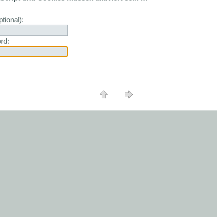
tional):
rd: