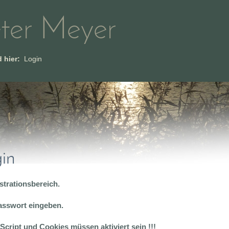
ter Meyer
d hier:
Login
in
strationsbereich.
Passwort eingeben.
aScript und Cookies müssen aktiviert sein !!!